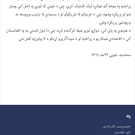
پراختیا په موخه ګډ هوکړه لیک لاسلیک کړي، چې د خونې له لوري په اصل کې ومنل
شو او پرېکړه وشوه، چې د جزییاتو له شریکولو او د مسودې له ترتیب وروسته به
وروستۍ پرېکړه وشي.
د غونډې په پای کې، دواړو لورو هیله څرګنده کړه، چې دا ډول ناستې به په افغانستان
کې د اقتصادي همکاریو د پراختیا او د سوداګریزو اړیکو د لا پیاوړتیا لامل شي.
سه‌شنبه، غویي ۲۹مه، ۱۴۰۵
پته
حضوري چمن, کابل نندارې,
کابل - افغانستان