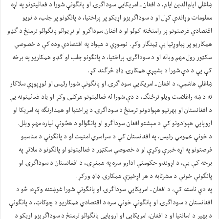
ښاغلي ایام‌الدین ایام، د افغان ـ امریکايي سوداګرۍ او پانګونې شورا د فعالیتونو په اړه
معلومات وړاندې کړل او د سوداګریزو اړیکو پر پراختیا، د پانګونو پر جلب، د نویو
اقتصادي فرصتونو پر رامنځته کولو او د افغان سوداګرو او نړیوالو پانګوالو ترمنځ د ګډو
همکاریو پر پیاوړتیا یې ټینګار وکړ. نوموړي د هېواد په اقتصادي وده کې د خصوصي
سکټور رول مهم وباله او د سوداګرۍ پراختیا، د پانګونو جلب او ګډو همکاریو په برخه
کې یې د دې شورا د بشپړې همکارۍ ډاډ څرګند کړ.
ښاغلي هاشمي، د افغان ـ امریکايي سوداګرۍ او پانګونې شورا رئیس او لوړپوړي سلاکار
ته د ښه راغلاست ویلو ترڅنګ، د دې شورا له فعالیتونو هرکلی وکړ او یاد فعالیتونه یې
د افغانستان او بهرنیو هېوادونو ترمنځ د سوداګرۍ د پراختیا او همدارنګه په امریکا او
اروپايي هېوادونو کې د مېشتو افغان سوداګرو او پانګوالو د هڅونې لپاره مهم وبلل.
د خونې عمومي رئیس، په افغانستان کې د سراسري امنیت او د پانګونې د مناسبو
فرصتونو په اړه خبرې وکړې او د خصوصي سکټور د فعالیتونو او پانګونو د ملاتړ په
برخه کې یې، د اړوندو حکومتي ادارو سره په همغږۍ، د افغانستان د سوداګرۍ او
پانګونې خونې د مشرتابه د هر اړخیزې همکارۍ ډاډ ورکړ.
په دې ناسته کې، د افغان ـ امریکايي سوداګرۍ او پانګونې شورا غوښتنه وکړه، څو د
افغانستان د سوداګرۍ او پانګونې خونې سره د اقتصادي همکاریو د چوکاټ، د پانګونې
د بهیر د اسانتیا او د افغان، امریکايي او اروپايي پانګوالو ترمنځ د سوداګریزو اړیکو د