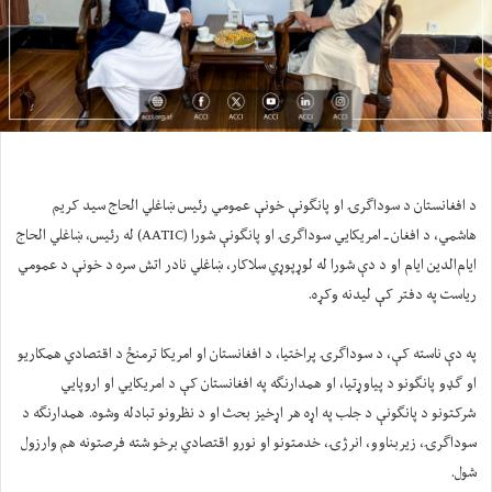
د افغانستان د سوداګرۍ او پانګونې خونې عمومي رئیس ښاغلي الحاج سید کریم
هاشمي، د افغان ـ امریکايي سوداګرۍ او پانګونې شورا (AATIC) له رئیس، ښاغلي الحاج
ایام‌الدین ایام او د دې شورا له لوړپوړي سلاکار، ښاغلي نادر اتش سره د خونې د عمومي
ریاست په دفتر کې لیدنه وکړه.
په دې ناسته کې، د سوداګرۍ پراختیا، د افغانستان او امریکا ترمنځ د اقتصادي همکاریو
او ګډو پانګونو د پیاوړتیا، او همدارنګه په افغانستان کې د امریکايي او اروپايي
شرکتونو د پانګونې د جلب په اړه هر اړخیز بحث او د نظرونو تبادله وشوه. همدارنګه د
سوداګرۍ، زیربناوو، انرژۍ، خدمتونو او نورو اقتصادي برخو شته فرصتونه هم وارزول
شول.