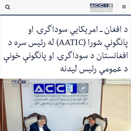
د افغان ـ امریکايي سوداګرۍ او
پانګونې شورا (AATIC) له رئیس سره د
افغانستان د سوداګرۍ او پانګونې خونې
د عمومي رئیس لیدنه