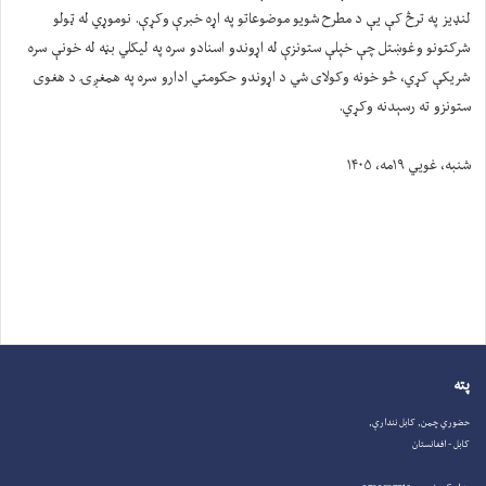
لنډیز په ترڅ کې یې د مطرح شویو موضوعاتو په اړه خبرې وکړې. نوموړي له ټولو
شرکتونو وغوښتل چې خپلې ستونزې له اړوندو اسنادو سره په لیکلي بڼه له خونې سره
شریکې کړي، څو خونه وکولای شي د اړوندو حکومتي ادارو سره په همغږۍ د هغوی
ستونزو ته رسېدنه وکړي.
شنبه، غویي ۱۹مه، ۱۴۰۵
پته
حضوري چمن, کابل نندارې,
کابل - افغانستان