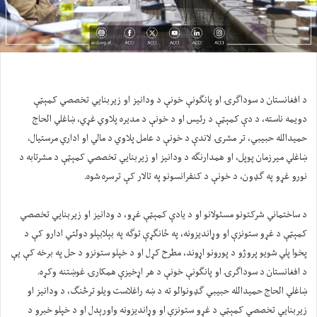
د افغانستان د سوداګرۍ او پانګونې خونې د ودانیز او زیربنایي تخصصي کمېټې
دویمه ناسته، د دې کمېټې د رئیس او د خونې د مدیره پلاوي غړي، ښاغلي الحاج
حمیدالله حبیبي، تر مشرۍ لاندې د خونې د عامل پلاوي د مالي او اداري مرستیال،
ښاغلي میرزمان پوپل، او همدارنګه د ودانیز او زیربنایي تخصصي کمېټې د مشرتابه د
نورو غړو په ګډون، د خونې د کنفرانسونو په تالار کې ترسره شوه.
د ساختماني شرکتونو مسئولانو او د یادې کمېټې غړو، د ودانیز او زیربنایي تخصصي
کمېټې د غړو ستونزې او وړاندیزونه، په ځانګړې توګه په بېلابېلو دولتي ادارو کې د
پخوا پلي شویو پروژو د پورونو اړوند، مطرح کړل او د خپلو ستونزو د حل په برخه کې یې
د افغانستان د سوداګرۍ او پانګونې خونې د هر اړخیزې همکارۍ غوښتنه وکړه.
ښاغلي الحاج حمیدالله حبیبي ګډونوالو ته د ښه راغلاست ویلو ترڅنګ، د ودانیز او
زیربنایي تخصصي کمېټې د غړو ستونزې او وړاندیزونه واورېدل او د خپلو خبرو د