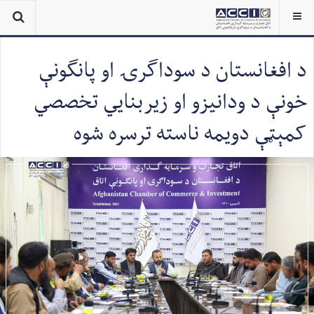
د افغانستان د سوداګرۍ او پانګونې
خونې د ودانیزو او زیربنایي تخصصي
کمېټې دویمه ناسته ترسره شوه