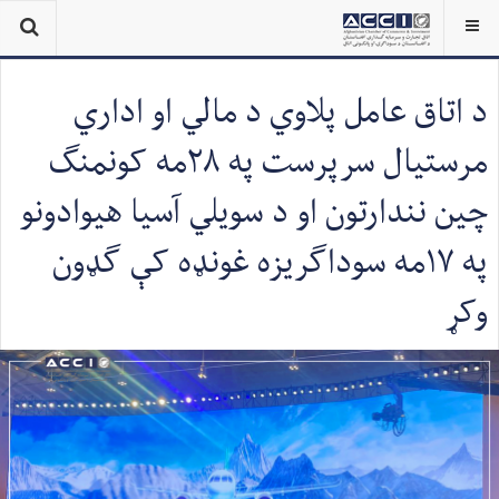
د اتاق عامل پلاوي د مالي او اداري
مرستیال سرپرست په ۲۸مه کونمنګ
چین نندارتون او د سویلي آسیا هیوادونو
په ۱۷مه سوداګریزه غونډه کې ګډون
وکړ