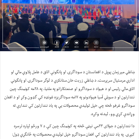
ښاغلي میرزمان پوپل د افغانستان د سوداګرۍ او پانګونې اتاق د عامل پلاوي مالي او
اداري مرستیال سرپرست، د ښاغلي زربت خان ستانکزي د لوګر سوداګرۍ او پانګونې
اتاق مالي رئیس او د هیواد د سوداګرو او صنعتکارانو په ملتیا، په ۲۸مه کونمنګ چین
نندارتون او د سویلي آسیا هیوادونو په ۱۷مه سوداګریزه غونډه کې ګډون وکړ او د افغان
سوداګرو غرفو څخه چې خپل تولیدي محصولات یې په یاد نندارتون کې نندارې ته
وړاندې کړي وو، لیدنه وکړه.
دا نندارتون د جولای ۲۳مې نیټې څخه په کونمنګ چین کې د ۷ ورځو لپاره ترسره
کیږی. په یاد نندارتون کې افغان سوداګرو خپل تولیدي محصولات په ځانګړي ډول: