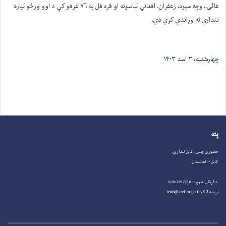
غالۍ، وچه میوه، زعفران، افغاني لباسونه او قره قل په ۷۶ غرفو کې د اوو ورځو لپاره
نندارې ته وړاندې کړي دي.
چهارشنبه، ۳ اسد ۱۴۰۳
پته
حضوري چمن, کابل نندارې,
کابل - افغانستان
د اړیکې شمېره: 0700297718
برېښنالیک: info@acci.org.af