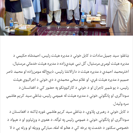
ښاغلو: سید جمیل سادات د کابل خونې د مدیره هیئت رئیس، احمدشاه حکیمي د
مدیره هیئت لومړی مرستیال، ګل نبي عیدي‌زاده د مدیره هیئت خدماتي مرستیال،
اخترمحمد احمدي د مدیره هیئت د دارالانشا رئیس، ذبیح‌الله مومن‌زاده او محمد ناصر
صمیم د مدیره هیئت غړي، او غلام سخي محمدي د دې خونې د اجرائیوي هیئت
رئیس، د یو شمېر تاجران او د خونې د کارکوونکو په حضور کې د افغانستان د
سوداګرۍ او پانګونې خونې د مدیره هیئت له عمومي رئیس، ښاغلي سید کریم هاشمي
سره ولیدل.
د کابل خونې د رهبرۍ پلاوي، د ښاغلي سید کریم هاشمي غوره ټاکنه د افغانستان د
سوداګرۍ او پانګونې خونې د عمومي رئیس په توګه، د هغوی د وړتیاوو او د هېواد د
خصوصي سکتور د خدمت په برخه کې د هڅو له امله، مبارکي وویله او ورته یې د لا