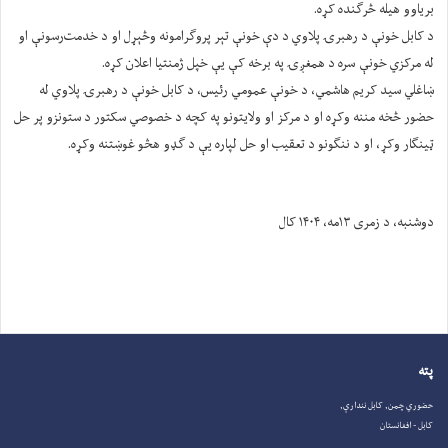
بریاوو هیله څرګنده کړه.
د کابل خونې د رهبرۍ پلاوي د دې خونې تېر پروګرامونه وڅېړل او د خدمت‌رسونې او
له مرکزي خونې سره د همغږۍ په برخه کې یې خپل ژمنتیا اعلان کړه.
ښاغلي سید کریم هاشمي، د خونې عمومي رئیس، د کابل خونې د رهبرۍ پلاوي له
حضور څخه مننه وکړه او د مرکز او ولایتونو په کچه د خصوصي سکتور د ستونزو پر حل
ټینګار وکړ، او د ننګونو د تعقیب او حل لپاره یې د ګډو هڅو غوښتنه وکړه.
دوشنبه، د زمری ۱۳مه، ۱۴۰۴ کال
پته
حضوري چمن, کابل نندارې,
کابل - افغانستان