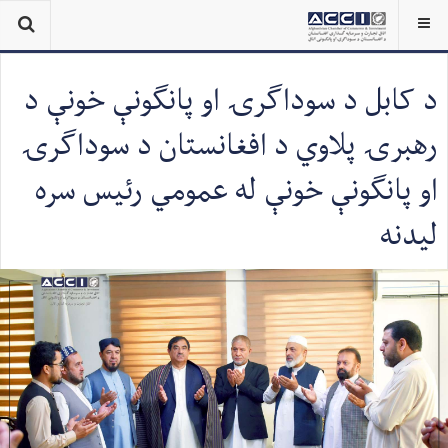
د کابل د سوداګرۍ او پانګونې خونې د
رهبرۍ پلاوي د افغانستان د سوداګرۍ
او پانګونې خونې له عمومي رئیس سره
لیدنه