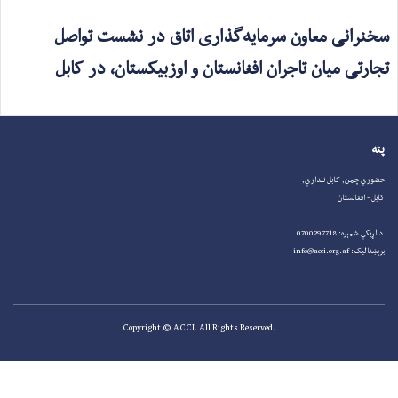
سخنرانی معاون سرمایه‌گذاری اتاق در نشست تواصل
تجارتی میان تاجران افغانستان و اوزبیکستان، در کابل
پته
حضوري چمن, کابل نندارې,
کابل - افغانستان
د اړیکې شمېره: 0700297718
برېښنالیک: info@acci.org.af
.Copyright © ACCI. All Rights Reserved