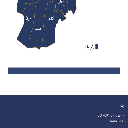
پته
حضوري چمن, کابل نندارې,
کابل - افغانستان