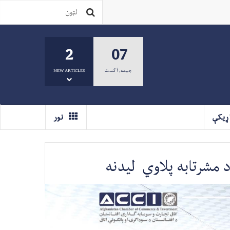
2
07
جمعه
,
آگست
NEW ARTICLES
ړيکې
نور
د مشرتابه پلاوي لیدنه