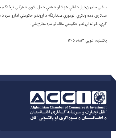
ښاغلي سلیمان‌خېل د اغلې شهلا او د هغې د مل پلاوي د هرکلي ترڅنګ، د به
همکارۍ ډډه ونکړي. نوموړي همدارنګه د اړوندو حکومتي ادارو سره د هغ
کړي، څو له اړوندو حکومتي مقاماتو سره مطرح شي.
یکشنبه، غویي ۱۳مه، ۱۴۰۵