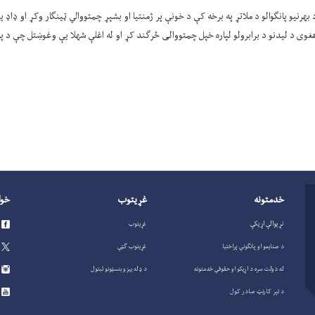
رنیو پانګوالو د ملاتړ په برخه کې د خونې پر ژمنتیا او بشپړ چمتووالي ټینګار وکړ او ډاډ یې
وی د لیدنو د برابرولو لپاره خپل چمتووالی څرګند کړ او له اغلې شهلا یې وغوښتل چې د پا
خدمتونه
غړيتوب
خوا
نړیوالې اړیکې
غړيتوب
د صنايعو او پانگونې پراختيا
غړيتوب گټې
له دولت سره د اړیکو او حقوقي خدمتونه
د ډله ییزو بنسټونو ثبتول
د تېر کارنټ صادر کول