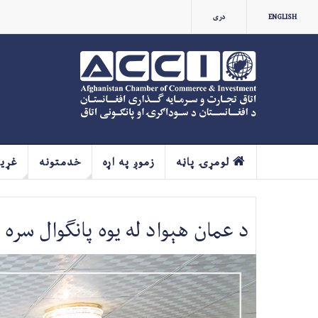
ENGLISH
دری
لومړۍ پاڼه
زموږ په اړه
خدمتونه
غړي
د عمان هېواد له یوه پانګوال سره