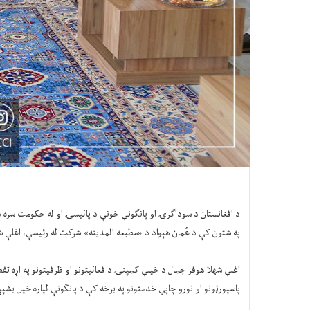
د افغانستان د سوداګرۍ او پانګونې خونې د پالیسۍ او له حکومت سره د 
په شتون کې د عُمان هېواد د «مطبعه المدینه» شرکت له رئیسې، اغلې ش
اغلې شهلا هوفر جمال د خپلې کمپنۍ د فعالیتونو او ظرفیتونو په اړه تفص
پاسپورټونو او نورو چاپي خدمتونو په برخه کې د پانګونې لپاره خپل بشپړ