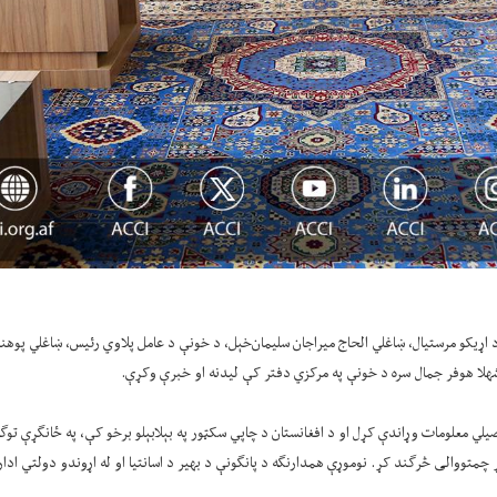
اړیکو مرستیال، ښاغلي الحاج میراجان سلیمان‌خېل، د خونې د عامل پلاوي رئیس، ښاغلي پوهن
هلا هوفر جمال سره د خونې په مرکزي دفتر کې لیدنه او خبرې وکړې.
یلي معلومات وړاندې کړل او د افغانستان د چاپي سکټور په بېلابېلو برخو کې، په ځانګړې توګه 
 چمتووالی څرګند کړ. نوموړې همدارنګه د پانګونې د بهیر د اسانتیا او له اړوندو دولتي ادا