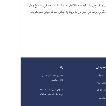
 ورکړ چې دا اداره به د پانګونې د اسانتیا په برخه کې له هېڅ ډول
نګونې برخه کې خپل وړاندیزونه په لیکلي بڼه له خونې سره شریک
له رسنۍ
پته
فېسبوک
حضوري چمن, کابل نندارې,
کابل - افغانستان
ایکس پاڼه
د اړیکې شمېره: 0700297718
انسټاګرام
برېښنالیک: info@acci.org.af
یوټیوب