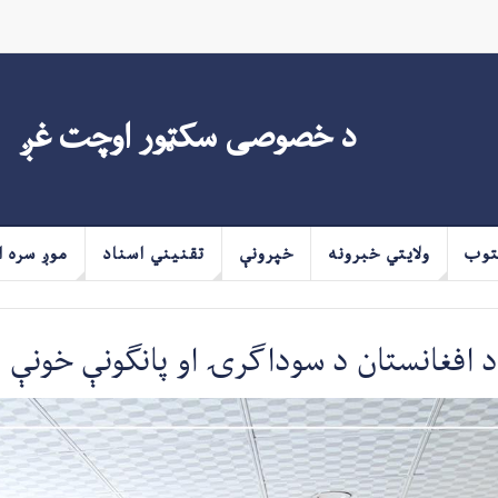
د خصوصی سکټور اوچت غږ
توب
ولايتي خبرونه
خپرونې
تقنیني اسناد
موږ سره ا
 د افغانستان د سوداګرۍ او پانګونې خونې 