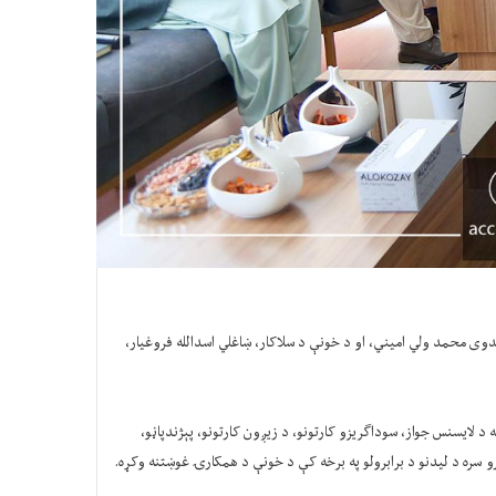
دوی محمد ولي امیني، او د خونې د سلاکار، ښاغلي اسدالله فروغیار،
د لایسنس جواز، سوداګریزو کارتونو، د زیږون کارتونو، پېژندپاڼو،
رو سره د لیدنو د برابرولو په برخه کې د خونې د همکارۍ غوښتنه وکړه.