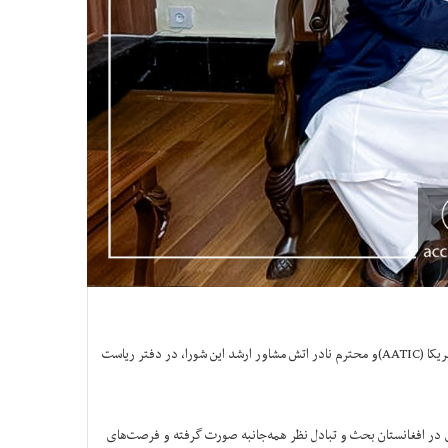
محترم الحاج سید کریم هاشمی، رئیس عمومی اتاق تجارت و سرمایه‌گذاری افغانستان، با محترم الحاج ایام الدین ایام رئیس شورای تجارتی و سرمایه گذاری افغان- امریکا (AATIC)و محترم نادر اتش مشاور ارشد این شورا، در دفتر ریاست
 در افغانستان بحث و تبادل نظر همه‌جانبه صورت گرفته و فرصت‌های