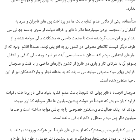
سرعت، بازارهای افغانستان را از امتعه و اموال وارداتی به بهای پایین و بموقع تأمین
بدارد.
متأسفانه، یکی از دلایل عدم کفایه بانک ها در پرداخت پول های تاجران و سرمایه
گذاران را، منجمد بودن میلیاردها دالر ذخایر و خزانه‌ دولت از سوی جامعه جهانی می
پنداریم و این سبب گردیده است تا صنعت داخلی به مشکلات مالی مواجه شده و از
طرف دیگر قیمت کالاهای مصرفی در کشور رو به افزایش نهند. عمدتاً اقلام اولیه که از
نیازهای ابتدایی مردم افغانستان به حساب می آیند در نبود وجه مالی کافی و انتقال
بموقع آن به شرکای کار و باری در خارج از کشور بازارهای داخلی را با قلت و همچنان
افزایش بهای مواد مصرفی مواجه می سازند که بدبختانه تجار و واردکنندگان نیز از این
ناحیه متضرر شده است.
هم‌چنان انجماد ذخایر پولی که نتیجتاً باعث عدم کفایه بنیاد مالی در پرداخت باقیات
قراردادیان خویش که عمدتاً در دولت پیشین میلیون ها دالر سرمایه گذاری نموده
بودند که اینک فعالیت‌های سکتور خصوصی را به چالش مواجه ساخته است و صدها
میلیون دالر پول مردم معطل و لااجراء باقی مانده است.
در این کنفرانس خبری مشترک که از بخش های ذیربط نیز شرکت ورزیده بودند، به
نوبت در این مورد صحبت‌ها، موضعگیری ها و پیشنهادات خویش را طور ذیل طرح و