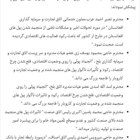
پیشکش نمودند:
محترم نصیر احمد عرب معاون خدماتی اتاق تجارت و سرمایه گذاری
افغانستان " در مورد تحولات اخیر و مشکلات ناشی از منجمد شدن پول های
افغانستان در خارج از کشور که باعث رکود فعالیت های اقتصادی گردیده
است، صحبت نمود."
محترم حاجی محمود یوسف زی عضو هیات مدیره و سر پرست اتاق تجارت و
سرمایه گذاری بلخ ، "انجماد پولی را روی وضعیت اقتصادی، فلج شدن چرخ
اقتصاد، رکود و تأثیرات ناگوار پول های منجمد شده بر وضعیت تجارت و
کاروبار را فاجعه بزرگ می داند."
محترم اسد الله اسدی عضو هیات مدیره اتاق بلخ، "انجماد پولی را روی
وضعیت اقتصادی، فلج شدن چرخ اقتصاد، رکود و تاثیرات ناگوار پول های
منجمد شده بر وضعیت تجارت و کاروبار را فاجعه بزرگ می داند."
محترم حاجی محمد یاسین اکبری رئیس اتاق صنعت " تاثیرات پول های منجمد
شده بالای صنعت کشور و عدم بموقع تآمین مواد خام را برای پیشبرد امور
صنعت و تولید زیانبار میداند."
محترم حاجی میرویس احمدی رئیس اتاق اصناف، "درمورد رابطه تجار با بانک