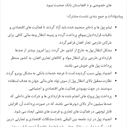
های خصوصی و د افغانستان بانک صحبت نمود.
پیشنهادات و جمع بندی نشست مشترک:
تمام پول ها و ذخایر منجمد شده باید آزاد گردند تا فعالیت های اقتصادی و
باقیات قراردادیان بموقع پرداخت گردد و زمینه انتقال وجه مالی کافی برای
شرکای خارجی تجار افغان فراهم گردد.
مشکل انتقال پول به خارج از کشور حل گردد، زیرا امروز بیشتر از صدها
قراردادی خارجی برای انتقال مواد و کالاهای تجاری افغان، به کشور منتظر
پرداخت پول های خویش می باشند.
انجماد پولی سبب گردیده است تا عرضه خدمات بانکی به مشکل روبرو گردد.
نظارت معقول بالای انتقال پول از سوی نهاد های مالی جهان به هدف استفاده
سودمند در جهت بهبودی فعالیت های اقتصادی و اجتماعی.
پرداخت پول پروژه های انجام شده به قراردادی ها و شرکت های داخلی که
صدها میلیون دالر بالای دونرها می باشند که در صورت پرداخت آن، افزایش
قابل توجهی در فعالیت های تجاری و فرصت های شغلی ایجاد می شود.
انجماد پول در نزد جامعه بین المللی باعث مشکلات اقتصادی و تجارتی درین
کشور گردیده است و بانک جهانی باید اجازه استفاده آنرا دهد تا این معضل