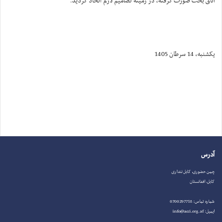
اتاق بحث صورت گرفته، در زمینه تصامیم لازم اتخاذ گردید.
یکشنبه، 14 سرطان 1405
آدرس
چمن حضوری، کابل ننداری
کابل، افغانستان
شماره تماس: 0700297718
ایمیل: info@acci.org.af