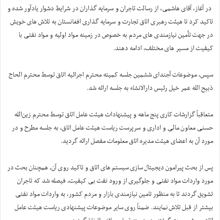
‏ در آغاز، آقای هاشمی، از رسالت تاجران و سرمایه گذاران در شرایط دشوار یادآور شده و
تاکید کرد تا هیئت رهبری اتاق تجارت و سرمایه ‌گذاری افغانستان به تلاش های خویش
در جهت تأمین نیازمندی های مردم به خصوص در زمینه مواد اولیه و مواد نفتی با
کیفیت از مسیر های مختلف، ادامه دهند.
سپس، موضوعات آجندای ششمین جلسه کمیته محترم اجرائیه اتاق توسط محترم الحاج
ذبیح الله عمر خیل رئیس دارالانشاء به جلسه ارائه شد.
متعاقباً گزارشات کاری پنج ماهه و پیشنهادات هیئت عامل اتاق توسط محترم زین‌الله
حسنی معاون مالی و اداری و سرپرست ریاست هیئت عامل اتاق، به جلسه مطرح و در
مورد آن به اعضای هیئت مدیره اتاق معلومات مفصل ارائه گردید.
‏پس از بحث‏ پیرامون دیجیتال سازی سیستم های اتاق و تاکید روی آن، همچنان بحث در
مورد واردات مواد نفتی و جلوگیری از ورود نفت بی کیفیت، فیصله شد که تاجران
تشویق گردند تا به منظور تامین نیازمندی بازار و مردم کشور، به واردات مواد نفتی
بیشتر از قبل تلاش نمایند. ضمناً روی سایر موضوعات پیشنهادی ریاست هیئت عامل