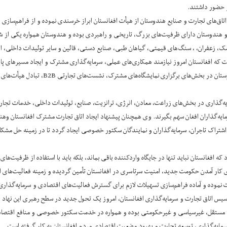
 حضور داشتند.
 اتاق‌های تجارت و صنایع هندوستان از هیأت افغانستان ابراز خرسندی نموده و از فراهم‌
 و هندوستان دارای ظرفیت‌های بزرگ، تاریخی و راهبردی بوده و هندوستان همواره یکی از شر
ک، زعفران، ، سنگ‌های قیمتی، گیاهان طبی، صنایع دستی، قالین و سایر تولیدات داخلی، از
که افغانستان امروز نیازمند همکاری‌های عملی، سرمایه‌گذاری مشترک و ایجاد مسیرهای پاید
گسترش همکاری‌های نزدیک با فدراسیون اتاق‌ه
ه‌گذاری در بخش‌های زراعت، معادن، انرژی، ترانزیت، صنایع، تولیدات داخلی، خدمات تجار
مایه‌گذاران افغان سهم بگیرند. وی همچنان پیشنهاد ایجاد اتاق تجارت مشترک افغانستان وه
تراک تاجران، سرمایه‌گذاران و نمایندگان سکتور خصوصی ایجاد گردد تا در زمینه حل مشک
ه افغانستان نباید تنها در جایگاه واردکننده باقی بماند، بلکه باید با استفاده از ظرفیت
ی کار آمدن حکومت جدید، امنیت سرتاسری در افغانستان تأمین گردیده و زمینه فعالیت‌های 
 نموده و آماده فراهم‌سازی تسهیلات لازم برای گسترش فعالیت‌های اقتصادی و سرمایه‌گذاری
یم هاشمی همچنان بیان داشت که با گذشت ۹۵ سال از تأسیس اتاق تجارت و سرمایه‌گذاری افغانستان، امروز یک تحول جدید در س
هاد مستقل، غیرسیاسی و غیرحکومتی بوده و همواره در خدمت سکتور خصوصی و منافع اقتصاد
مایه‌گذاری، توسعه تجارت و بهبود وضعیت اقتصادی مردم افغانستان به کار گرفته است.