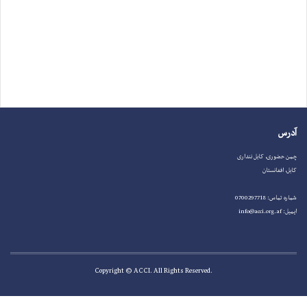
آدرس
چمن حضوری، کابل ننداری
کابل، افغانستان
شماره تماس: 0700297718
ایمیل: info@acci.org.af
.Copyright © ACCI. All Rights Reserved