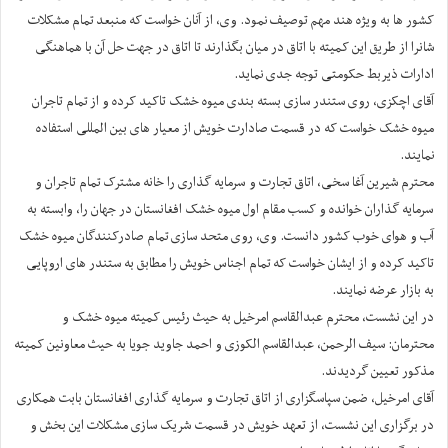
کشور ها به ویژه هند مهم توصیف نمود. وی، از آنان خواست که منبعد تمام مشکلات
شانرا از طریق این کمیته با اتاق در میان بگذارند تا اتاق در جهت حل آن با هماهنگی
ادارات ذیربط حکومتی توجه جدی نماید.
آقای اچکزی، روی ستندر سازی بسته بندی میوه خشک تاکید کرده و از تمام تاجران
میوه خشک خواست که در قسمت صادارت خویش از معیار های بین المللی استفاده
نمایند.
محترم شیرین آغا سخی، اتاق تجارت و سرمایه گذاری را خانه مشترک تمام تاجران و
سرمایه گذاران خوانده و کسب مقام اول میوه خشک افغانستان در جهان را، وابسته به
آب و هوای خوب کشور دانست. وی، روی متحد سازی تمام صادرکنندگان میوه خشک
تاکید کرده و از ایشان خواست که تمام اجناس خویش را مطابق به ستندر های اروپایی
به بازار عرضه نمایند.
در این نشست، محترم عبدالقاسم امرخیل به حیث رئیس کمیته میوه خشک و
محترمان: سیف الرحمن، عبدالقاسم الکوزی و احمد جاوید جویا به حیث معاونین کمیته
مذکور تعیین گردیدند.
آقای امرخیل، ضمن سپاسگزاری از اتاق تجارت و سرمایه گذاری افغانستان بابت همکاری
در برگزاری این نشست، از تعهد خویش در قسمت شریک سازی مشکلات این بخش و