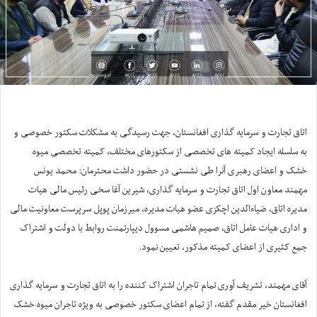
اتاق تجارت و سرمایه گذاری افغانستان، جهت رسیدگی به مشکلات سکتور خصوصی و
به سلسله ایجاد کمیته های تخصصی از سکتورهای مختلف، کمیته تخصصی میوه
خشک و اعضای رهبری آنرا طی نشستی در حضور داشت محترمان: محمد یونس
مهمند معاون اول اتاق تجارت و سرمایه گذاری، شیرین آغا سخی رئیس مالی هیات
مدیره اتاق، ضیاءالدین اچکزی عضو هیات مدیره، میرزمان پوپل سرپرست معاونیت مالی
و اداری هیات عامل اتاق، صمیم هاشمی مسوول دیپارتمنت روابط با دولت و اشتراک
جمع کثیری از اعضای کمیته مذکور، تعیین نمود.
آقای مهمند، تشریف آوری تمام تاجران اشتراک کننده را به اتاق تجارت و سرمایه گذاری
افغانستان خیر مقدم گفته، از تمام اعضای سکتور خصوصی به ویژه تاجران میوه خشک