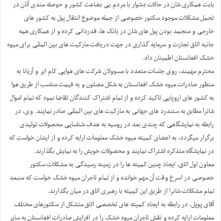
بابت همکاری شان در حالات دشوار با مردم بی بضاعت کشور و حوصله مندی آنان در
تحمل مشکلات موجود سکتور خصوصی از جمله موضوع انتقال پول به کشور های
خارجی و منجمد بودن پول های شان در بانک ها، قدردانی کرده و از همکاری همه
جانبه اتاق تجارت و سرمایه گذاری در جهت دریافت مارکیت های بین المللی برای میوه
خشک افغانستان اطمینان داد.
محترم مهمند، روی جلسات متعدد با مسوولان شرکت های هوایی کام ایر و آریانا به
منظور صادرات میوه خشک افغانستان به شکل مصئون و به قیمت مناسب از طریق هوا
به کشور های اروپایی تاکید کرده و از تمام اشتراک کنندگان تقاضا نمود که تمام اموال
شانرا مطابق به ستندرد های جهانی به مارکیت های بین المللی صادر نمایند. وی، در
رابطه به نمایشگاهی که چندی بعد در روسیه به هدف شناسایی محصولات تولیدی
برگزار میگردد، به اعضای کمیته میوه خشک معلومات ارایه کرده و از ایشان خواست که
در نمایشگاه متذکره اشتراک نمایند و محصولات خویش را به نمایش بگذارند.
معاون اول اتاق، ایجاد چنین کمیته ها را در زمینه رسیدگی به مشکلات سکتور
خصوصی در اسرع وقت آن مهم خوانده و از ٰتمام تاجران میوه خشک خواست که منبعد
تمام مشکلات شانرا از طریق این کمیته با رهبری اتاق در میان بگذارند.
آقای پوپل، در رابطه به ایجاد کمیته های تخصصی اتاق متشکل از سکتورهای مختلف
معلومات ارایه کرده و نقش تاجران میوه خشک را در افزایش صادرات افغانستان به سایر