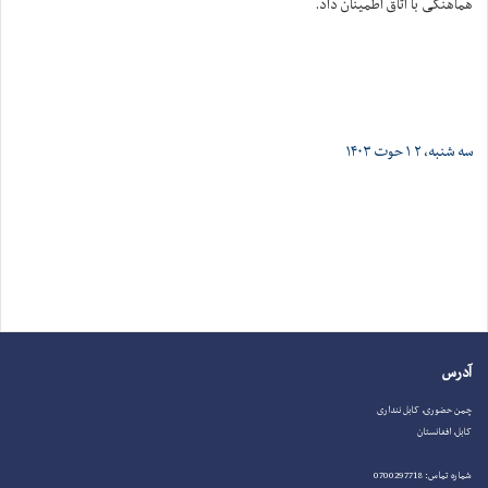
هماهنگی با اتاق اطمینان داد.
سه شنبه، ۲ ۱ حوت ۱۴۰۳
آدرس
چمن حضوری، کابل ننداری
کابل، افغانستان
شماره تماس: 0700297718