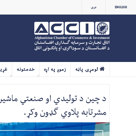
ENGLISH
دری
لومړۍ پاڼه
زموږ په اړه
خدمتونه
غړي
د چین د تولیدي او صنعتي ماشین‌ا
مشرتابه پلاوي ګډون وکړ.