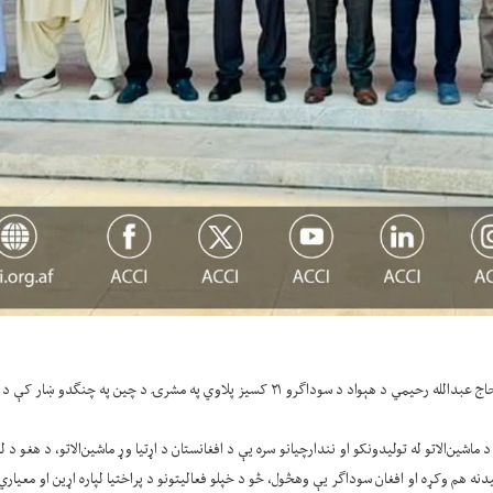
نګدو ښار کې د تولیدي او صنعتي ماشین‌الاتو په نړیوال نندارتون کې ګډون وکړ.
ماشین‌الاتو له تولیدونکو او نندارچیانو سره یې د افغانستان د اړتیا وړ ماشین‌الاتو، د هغو د
یدنه هم وکړه او افغان سوداګر یې وهڅول، څو د خپلو فعالیتونو د پراختیا لپاره اړین او معیاري