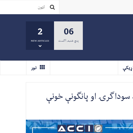
2
06
پنج شنبه
,
آگست
NEW ARTICLES
ړيکې
نور
د سوداګرۍ او پانګونې خونې