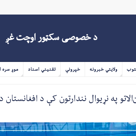
د خصوصی سکټور اوچت غږ
توب
ولايتي خبرونه
خپرونې
تقنیني اسناد
موږ سره ا
لاتو په نړیوال نندارتون کې د افغانستان 