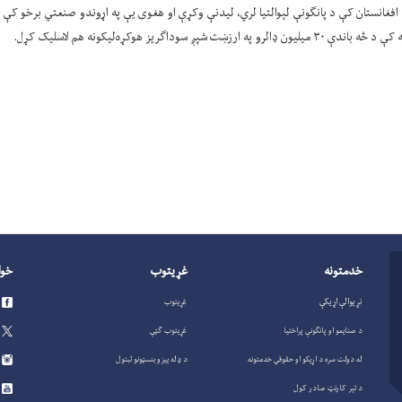
فغانستان کې د پانګونې لېوالتیا لري، لیدنې وکړې او هغوی یې په اړوندو صنعتي برخو کې 
ز هوکړه‌لیکونه هم لاسلیک کړل.
خدمتونه
غړيتوب
خوا
نړیوالې اړیکې
غړيتوب
د صنايعو او پانگونې پراختيا
غړيتوب گټې
له دولت سره د اړیکو او حقوقي خدمتونه
د ډله ییزو بنسټونو ثبتول
د تېر کارنټ صادر کول