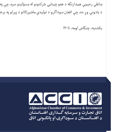
ښاغلي رحیمي همدارنګه د هغو چينايي شرکتونو له مسؤلینو سره، چې په ا
د یادونې وړ ده، چې افغان سوداګرو د تولیدي ماشین‌الاتو د پېرلو په برخه کې د څه باندې ۳۰ میلیون ډالرو په ارزښت شپږ سوداګری
یکشنبه، چنګاښ اومه، ۱۴۰۵