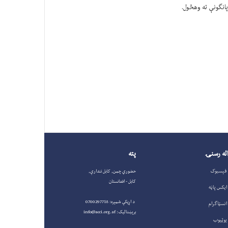
پانګونې ته وهڅول.
له رسنۍ
پته
فېسبوک
حضوري چمن, کابل نندارې,
کابل - افغانستان
ایکس پاڼه
د اړیکې شمېره: 0700297718
انسټاګرام
برېښنالیک: info@acci.org.af
یوټیوب