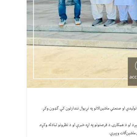
 لېږد او د همکارۍ د فرصتونو په اړه خبرې او د نظرونو تبادله وکړه.
 ماشین‌آلات وپېري.