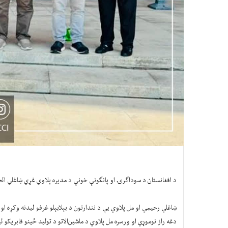
د افغانستان د سوداګرۍ او پانګونې خونې د مدیره پلاوي غړي ښاغلي الحاج عبدالله رحیمي د هېواد د سوداګرو ۲۱ کسیز پلاوي په مشرۍ د چین په چ
ښاغلي رحیمي او مل پلاوي یې د نندارتون د بېلابېلو غرفو لیدنه وکړه او د 
دغه راز نوموړي او ورسره مل پلاوي د ماشین‌الاتو د تولید ځينو فابریکو ل